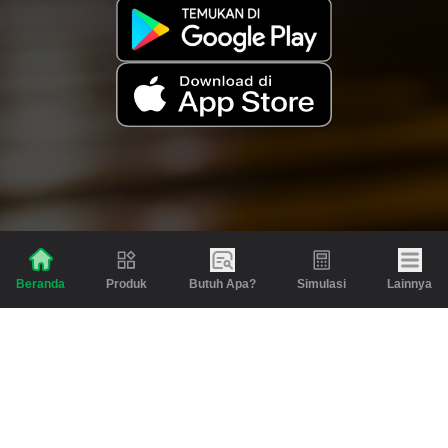
Produk
Butuh Apa?
Simulasi
Lainnya
Beranda
Produk
Berita dan Artikel
Gadai
Emas
Pinjaman
Inspirasi
Emas
Investasi
Jasa Lainnya