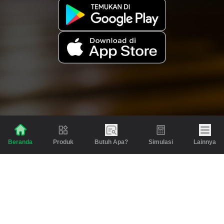
Produk
Butuh Apa?
Simulasi
Lainnya
Beranda
Produk
Berita dan Artikel
Gadai
Emas
Pinjaman
Inspirasi
Emas
Investasi
Jasa Lainnya