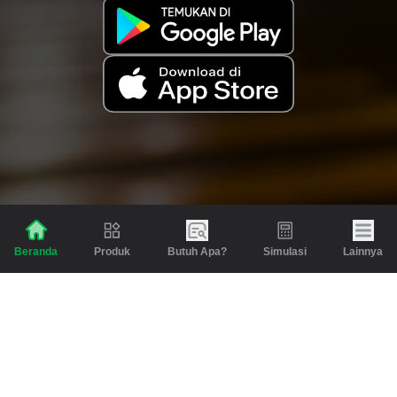
Produk
Butuh Apa?
Simulasi
Lainnya
Beranda
Produk
Berita dan Artikel
Gadai
Emas
Pinjaman
Inspirasi
Emas
Investasi
Jasa Lainnya