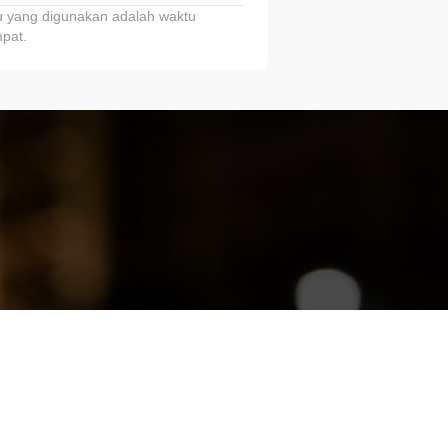
 yang digunakan adalah waktu
pat.
ariTring!”