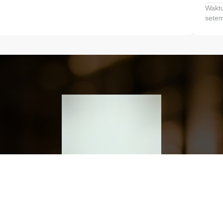
Waktu
setem
h dan Kembangkan Finansialmu #MulaiD
Klik link untuk mengunduh aplikasi