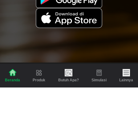
Produk
Butuh Apa?
Simulasi
Lainnya
Beranda
Produk
Berita dan Artikel
Gadai
Emas
Pinjaman
Inspirasi
Emas
Investasi
Jasa Lainnya
Simulasi
Bantuan
Tabungan Emas
Syarat & Ketentuan