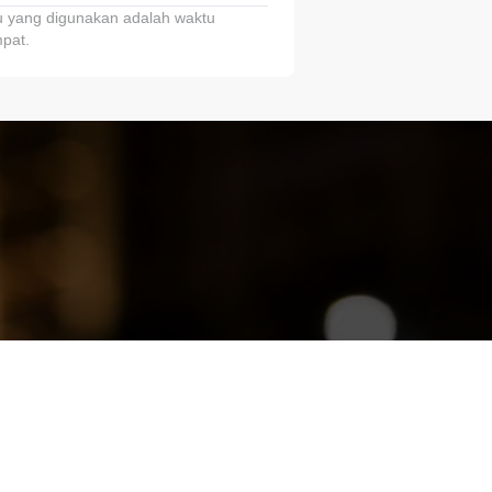
 yang digunakan adalah waktu
pat.
ariTring!”