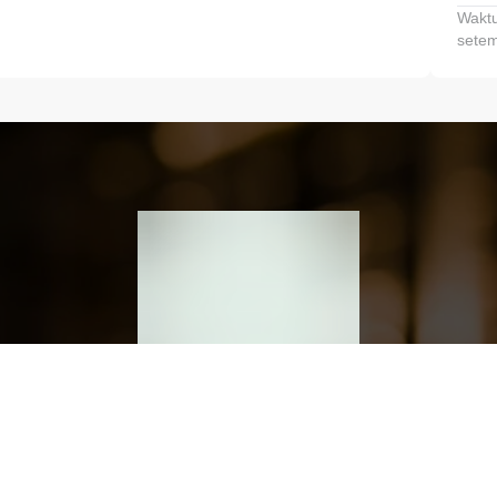
Waktu
setem
h dan Kembangkan Finansialmu #MulaiD
Klik link untuk mengunduh aplikasi