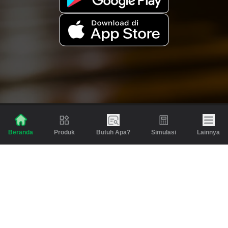
Produk
Butuh Apa?
Simulasi
Lainnya
Beranda
Produk
Berita dan Artikel
Gadai
Emas
Pinjaman
Inspirasi
Emas
Investasi
Jasa Lainnya
Simulasi
Bantuan
Tabungan Emas
Syarat & Ketentuan