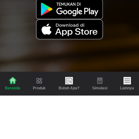
Produk
Butuh Apa?
Simulasi
Lainnya
Beranda
Produk
Berita dan Artikel
Gadai
Emas
Pinjaman
Inspirasi
Emas
Investasi
Jasa Lainnya