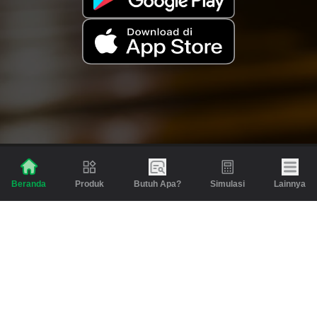
Produk
Butuh Apa?
Simulasi
Lainnya
Beranda
Produk
Berita dan Artikel
Gadai
Emas
Pinjaman
Inspirasi
Emas
Investasi
Jasa Lainnya
Simulasi
Bantuan
Tabungan Emas
Syarat & Ketentuan