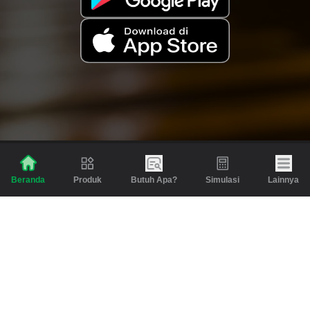
Produk
Butuh Apa?
Simulasi
Lainnya
Beranda
Produk
Berita dan Artikel
Gadai
Emas
Pinjaman
Inspirasi
Emas
Investasi
Jasa Lainnya
Simulasi
Bantuan
Tabungan Emas
Syarat & Ketentuan