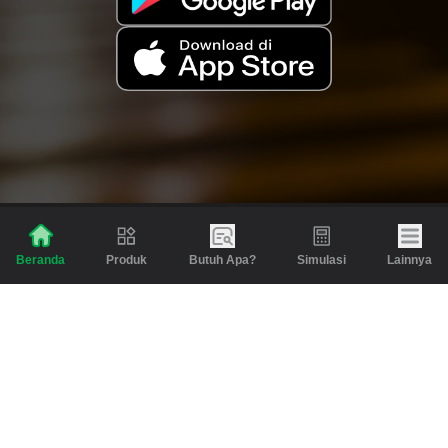
Produk
Butuh Apa?
Simulasi
Lainnya
Beranda
Produk
Berita dan Artikel
Gadai
Emas
Pinjaman
Inspirasi
Emas
Investasi
Jasa Lainnya
Simulasi
Bantuan
Tabungan Emas
Syarat & Ketentuan