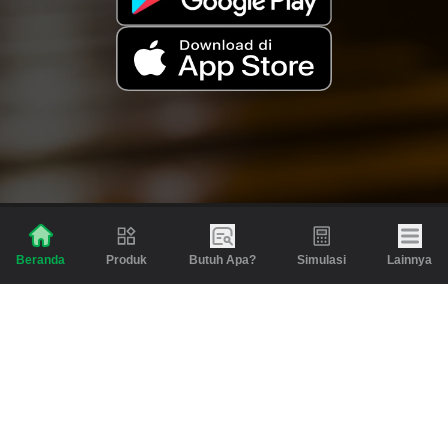
Produk
Butuh Apa?
Simulasi
Lainnya
Beranda
Produk
Berita dan Artikel
Gadai
Emas
Pinjaman
Inspirasi
Emas
Investasi
Jasa Lainnya
Simulasi
Bantuan
Tabungan Emas
Syarat & Ketentuan