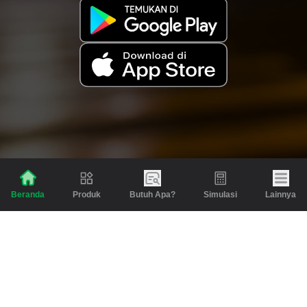
Produk
Butuh Apa?
Simulasi
Lainnya
Beranda
Produk
Berita dan Artikel
Gadai
Emas
Pinjaman
Inspirasi
Emas
Investasi
Jasa Lainnya