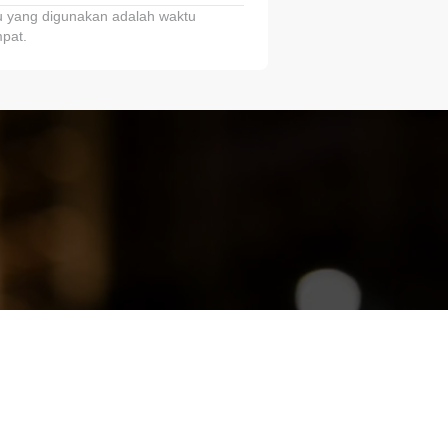
 yang digunakan adalah waktu
pat.
ariTring!”