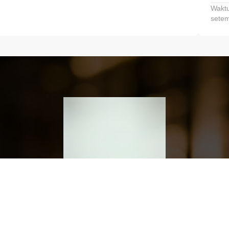
Waktu
setem
h dan Kembangkan Finansialmu #MulaiD
Klik link untuk mengunduh aplikasi