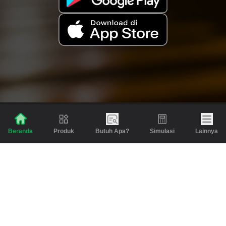
Produk
Butuh Apa?
Simulasi
Lainnya
Beranda
Produk
Berita dan Artikel
Gadai
Emas
Pinjaman
Inspirasi
Emas
Investasi
Jasa Lainnya
Simulasi
Bantuan
Tabungan Emas
Syarat & Ketentuan