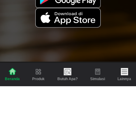
Produk
Butuh Apa?
Simulasi
Lainnya
Beranda
Produk
Berita dan Artikel
Gadai
Emas
Pinjaman
Inspirasi
Emas
Investasi
Jasa Lainnya
Simulasi
Bantuan
Tabungan Emas
Syarat & Ketentuan