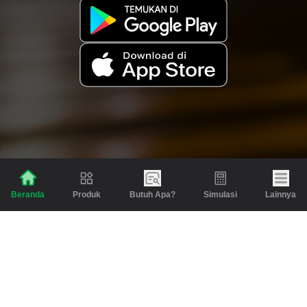
Produk
Butuh Apa?
Simulasi
Lainnya
Beranda
Produk
Berita dan Artikel
Gadai
Emas
Pinjaman
Inspirasi
Emas
Investasi
Jasa Lainnya