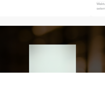
Waktu
setem
h dan Kembangkan Finansialmu #MulaiD
Klik link untuk mengunduh aplikasi