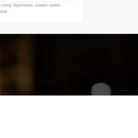
 yang digunakan adalah waktu
pat.
ariTring!”