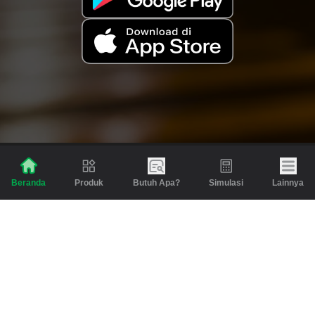
Produk
Butuh Apa?
Simulasi
Lainnya
Beranda
Produk
Berita dan Artikel
Gadai
Emas
Pinjaman
Inspirasi
Emas
Investasi
Jasa Lainnya
Simulasi
Bantuan
Tabungan Emas
Syarat & Ketentuan