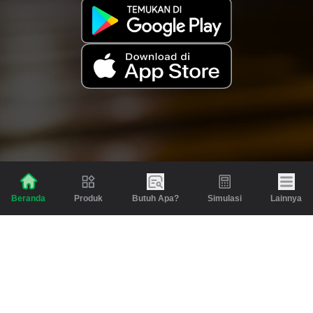
Produk
Butuh Apa?
Simulasi
Lainnya
Beranda
Produk
Berita dan Artikel
Gadai
Emas
Pinjaman
Inspirasi
Emas
Investasi
Jasa Lainnya