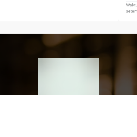
Waktu
setem
h dan Kembangkan Finansialmu #MulaiD
Klik link untuk mengunduh aplikasi