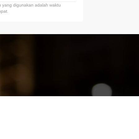
 yang digunakan adalah waktu
pat.
ariTring!”