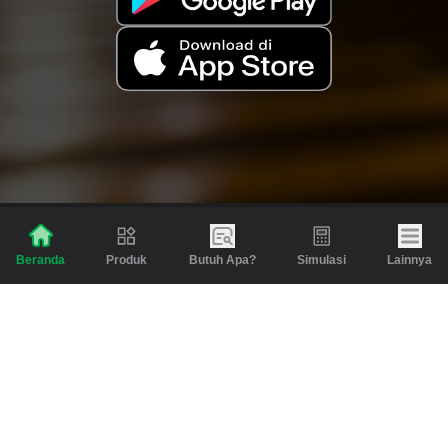
Produk
Butuh Apa?
Simulasi
Lainnya
Beranda
Produk
Berita dan Artikel
Gadai
Emas
Pinjaman
Inspirasi
Emas
Investasi
Jasa Lainnya
Simulasi
Bantuan
Tabungan Emas
Syarat & Ketentuan