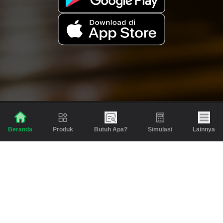
Produk
Butuh Apa?
Simulasi
Lainnya
Beranda
Produk
Berita dan Artikel
Gadai
Emas
Pinjaman
Inspirasi
Emas
Investasi
Jasa Lainnya
Simulasi
Bantuan
Tabungan Emas
Syarat & Ketentuan