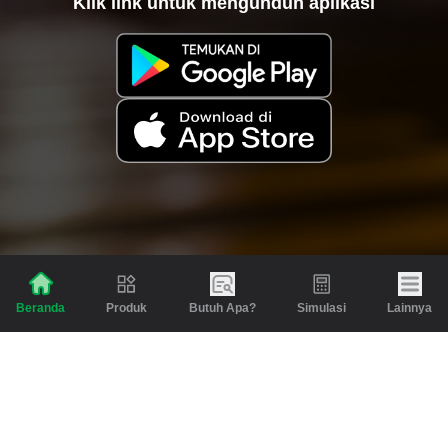
Klik link untuk mengunduh aplikasi
Produk
Butuh Apa?
Simulasi
Lainnya
Beranda
Produk
Berita dan Artikel
Gadai
Emas
Pinjaman
Inspirasi
Emas
Investasi