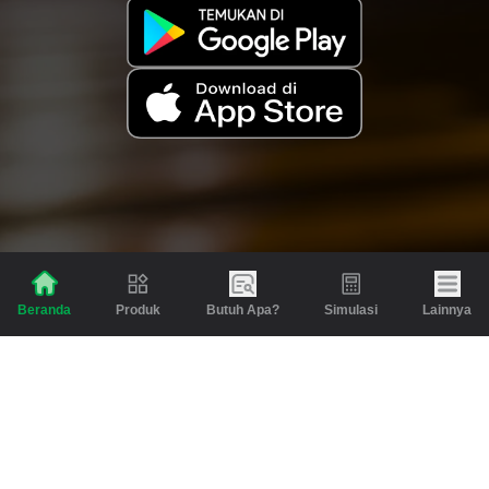
Produk
Butuh Apa?
Simulasi
Lainnya
Beranda
Produk
Berita dan Artikel
Gadai
Emas
Pinjaman
Inspirasi
Emas
Investasi
Jasa Lainnya