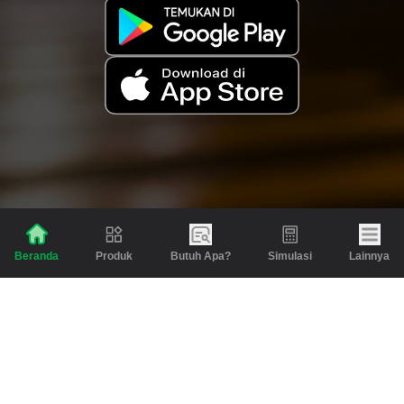
Produk
Butuh Apa?
Simulasi
Lainnya
Beranda
Produk
Berita dan Artikel
Gadai
Emas
Pinjaman
Inspirasi
Emas
Investasi
Jasa Lainnya