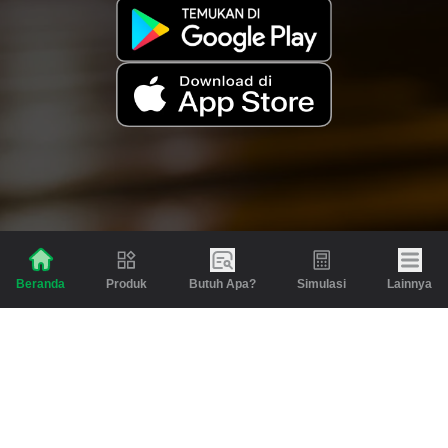
Produk
Butuh Apa?
Simulasi
Lainnya
Beranda
Produk
Berita dan Artikel
Gadai
Emas
Pinjaman
Inspirasi
Emas
Investasi
Jasa Lainnya