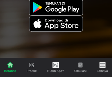
Produk
Butuh Apa?
Simulasi
Lainnya
Beranda
Produk
Berita dan Artikel
Gadai
Emas
Pinjaman
Inspirasi
Emas
Investasi
Jasa Lainnya