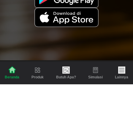
Produk
Butuh Apa?
Simulasi
Lainnya
Beranda
Produk
Berita dan Artikel
Gadai
Emas
Pinjaman
Inspirasi
Emas
Investasi
Jasa Lainnya
Simulasi
Bantuan
Tabungan Emas
Syarat & Ketentuan