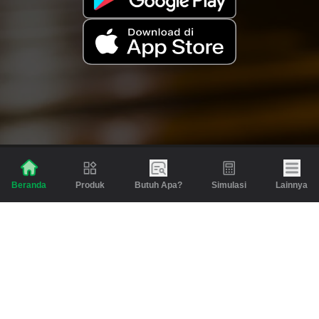
Produk
Butuh Apa?
Simulasi
Lainnya
Beranda
Produk
Berita dan Artikel
Gadai
Emas
Pinjaman
Inspirasi
Emas
Investasi
Jasa Lainnya
Simulasi
Bantuan
Tabungan Emas
Syarat & Ketentuan