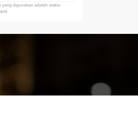
 yang digunakan adalah waktu
pat.
ariTring!”