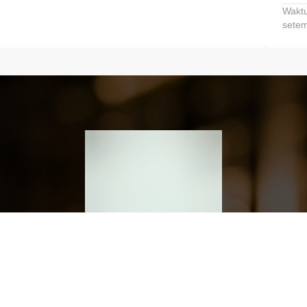
Waktu
setem
h dan Kembangkan Finansialmu #MulaiD
Klik link untuk mengunduh aplikasi