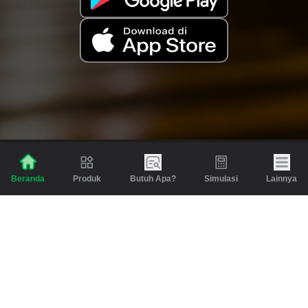
Produk
Butuh Apa?
Simulasi
Lainnya
Beranda
Produk
Berita dan Artikel
Gadai
Emas
Pinjaman
Inspirasi
Emas
Investasi
Jasa Lainnya
Simulasi
Bantuan
Tabungan Emas
Syarat & Ketentuan