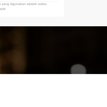
 yang digunakan adalah waktu
pat.
ariTring!”