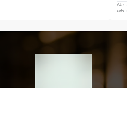
Waktu
setem
h dan Kembangkan Finansialmu #MulaiD
Klik link untuk mengunduh aplikasi