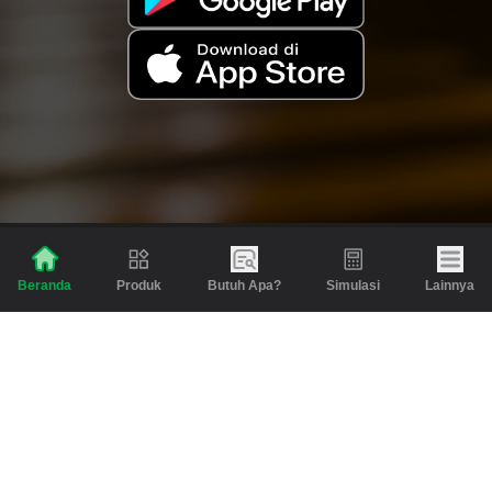
Produk
Butuh Apa?
Simulasi
Lainnya
Beranda
Produk
Berita dan Artikel
Gadai
Emas
Pinjaman
Inspirasi
Emas
Investasi
Jasa Lainnya
Simulasi
Bantuan
Tabungan Emas
Syarat & Ketentuan