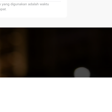
 yang digunakan adalah waktu
pat.
ariTring!”