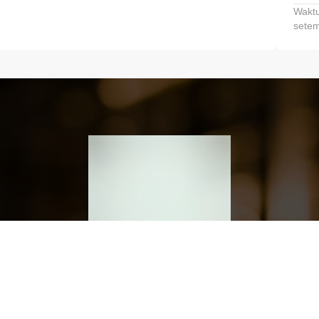
Waktu
setem
h dan Kembangkan Finansialmu #MulaiD
Klik link untuk mengunduh aplikasi