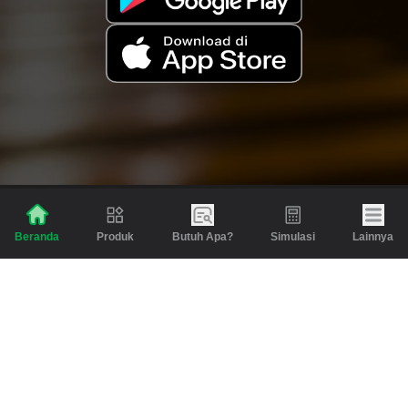
Produk
Butuh Apa?
Simulasi
Lainnya
Beranda
Produk
Berita dan Artikel
Gadai
Emas
Pinjaman
Inspirasi
Emas
Investasi
Jasa Lainnya
Simulasi
Bantuan
Tabungan Emas
Syarat & Ketentuan