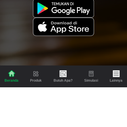
Produk
Butuh Apa?
Simulasi
Lainnya
Beranda
Produk
Berita dan Artikel
Gadai
Emas
Pinjaman
Inspirasi
Emas
Investasi
Jasa Lainnya