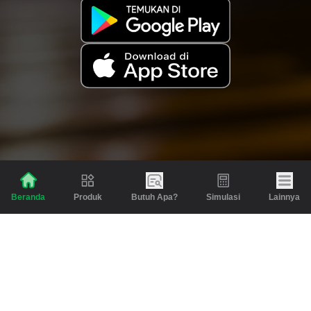
Produk
Butuh Apa?
Simulasi
Lainnya
Beranda
Produk
Berita dan Artikel
Gadai
Emas
Pinjaman
Inspirasi
Emas
Investasi
Jasa Lainnya