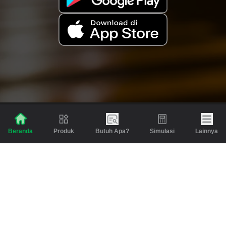
Produk
Butuh Apa?
Simulasi
Lainnya
Beranda
Produk
Berita dan Artikel
Gadai
Emas
Pinjaman
Inspirasi
Emas
Investasi
Jasa Lainnya
Simulasi
Bantuan
Tabungan Emas
Syarat & Ketentuan