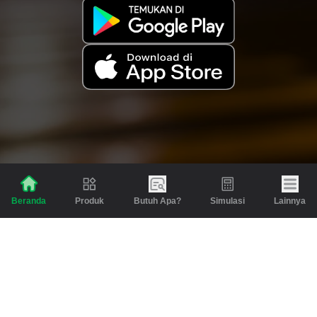
Produk
Butuh Apa?
Simulasi
Lainnya
Beranda
Produk
Berita dan Artikel
Gadai
Emas
Pinjaman
Inspirasi
Emas
Investasi
Jasa Lainnya