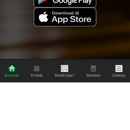
Produk
Butuh Apa?
Simulasi
Lainnya
Beranda
Produk
Berita dan Artikel
Gadai
Emas
Pinjaman
Inspirasi
Emas
Investasi
Jasa Lainnya
Simulasi
Bantuan
Tabungan Emas
Syarat & Ketentuan