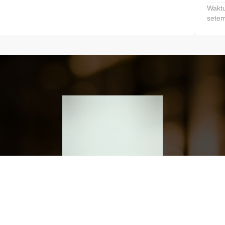
Waktu
setem
h dan Kembangkan Finansialmu #MulaiD
Klik link untuk mengunduh aplikasi