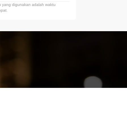
 yang digunakan adalah waktu
pat.
ariTring!”