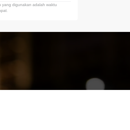
 yang digunakan adalah waktu
pat.
ariTring!”