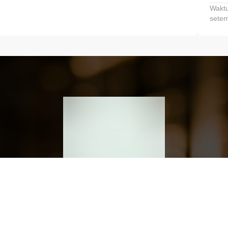
Waktu
setem
h dan Kembangkan Finansialmu #MulaiD
Klik link untuk mengunduh aplikasi