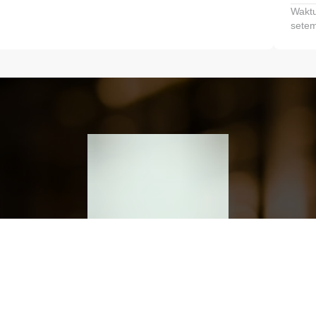
Waktu
setem
h dan Kembangkan Finansialmu #MulaiD
Klik link untuk mengunduh aplikasi