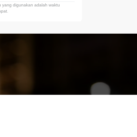
 yang digunakan adalah waktu
pat.
ariTring!”