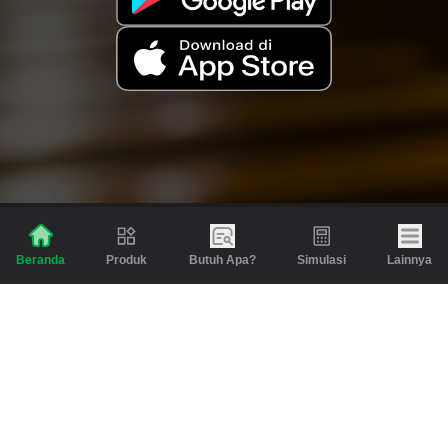
Produk
Butuh Apa?
Simulasi
Lainnya
Beranda
Produk
Berita dan Artikel
Gadai
Emas
Pinjaman
Inspirasi
Emas
Investasi
Jasa Lainnya
Simulasi
Bantuan
Tabungan Emas
Syarat & Ketentuan