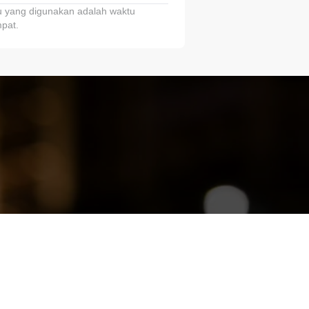
 yang digunakan adalah waktu
pat.
ariTring!”