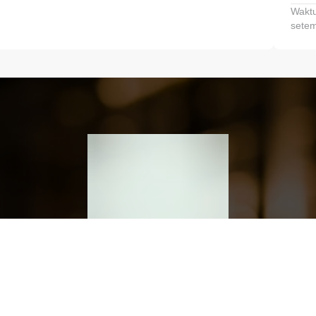
Waktu
setem
h dan Kembangkan Finansialmu #MulaiD
Klik link untuk mengunduh aplikasi