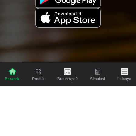
Produk
Butuh Apa?
Simulasi
Lainnya
Beranda
Produk
Berita dan Artikel
Gadai
Emas
Pinjaman
Inspirasi
Emas
Investasi
Jasa Lainnya
Simulasi
Bantuan
Tabungan Emas
Syarat & Ketentuan