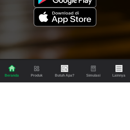
Produk
Butuh Apa?
Simulasi
Lainnya
Beranda
Produk
Berita dan Artikel
Gadai
Emas
Pinjaman
Inspirasi
Emas
Investasi
Jasa Lainnya
Simulasi
Bantuan
Tabungan Emas
Syarat & Ketentuan