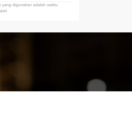
 yang digunakan adalah waktu
pat.
ariTring!”