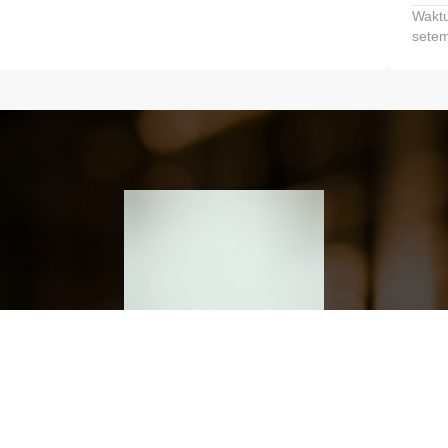
Waktu
setem
h dan Kembangkan Finansialmu #MulaiD
Klik link untuk mengunduh aplikasi