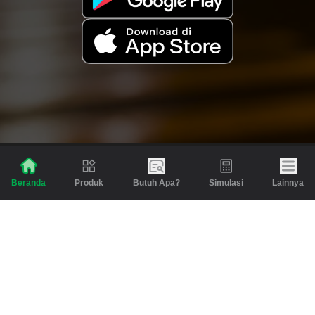
Produk
Butuh Apa?
Simulasi
Lainnya
Beranda
Produk
Berita dan Artikel
Gadai
Emas
Pinjaman
Inspirasi
Emas
Investasi
Jasa Lainnya
Simulasi
Bantuan
Tabungan Emas
Syarat & Ketentuan